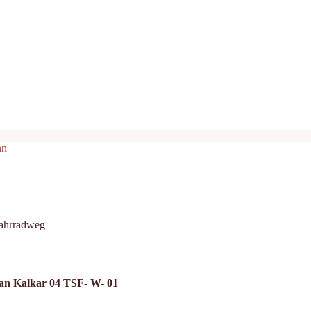
nn
Fahrradweg
ian Kalkar 04 TSF- W- 01